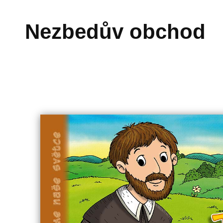
Přeskočit
na
Nezbedův obchod
obsah