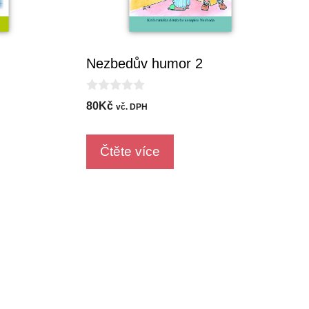
Nezbedův humor 2
0
80
Kč
vč. DPH
o
u
t
o
Čtěte více
f
5