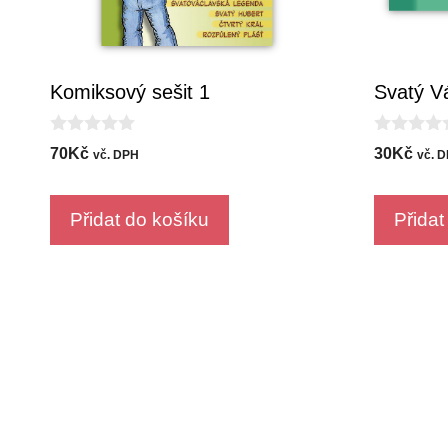
Komiksový sešit 1
Svatý V
0
0
70
Kč
30
Kč
vč. DPH
vč. 
o
o
u
u
t
t
o
o
Přidat do košíku
Přidat
f
f
5
5