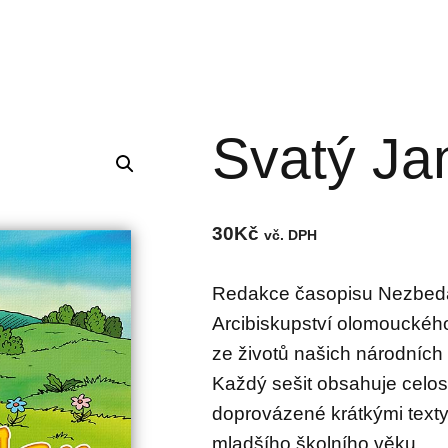
Svatý Ja
30
Kč
vč. DPH
Redakce časopisu Nezbeda
Arcibiskupství olomouckého
ze životů našich národních
Každý sešit obsahuje celo
doprovázené krátkými texty
mladšího školního věku.