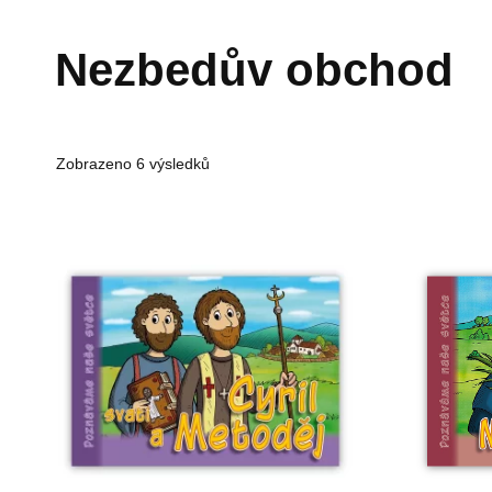
Přeskočit
na
Nezbedův obchod
obsah
Zobrazeno 6 výsledků