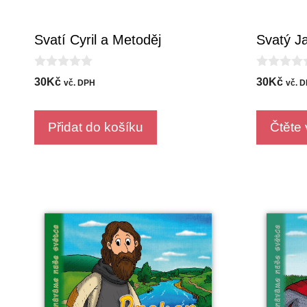
Svatí Cyril a Metoděj
Svatý J
0
0
30
Kč
30
Kč
vč. DPH
vč. 
o
o
u
u
t
t
o
o
Přidat do košíku
Čtěte 
f
f
5
5