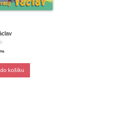
áclav
DPH
 do košíku