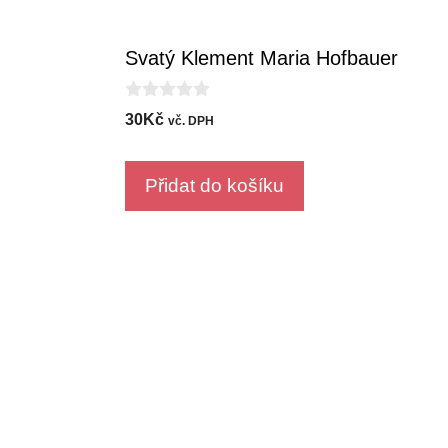
Svatý Klement Maria Hofbauer
0
30
Kč
vč. DPH
o
u
t
o
Přidat do košíku
f
5