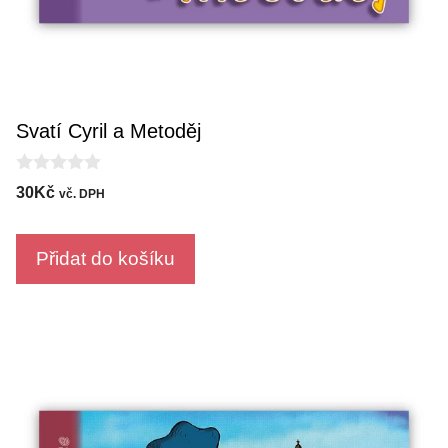
Svatí Cyril a Metoděj
0
30
Kč
vč. DPH
o
u
t
o
Přidat do košíku
f
5