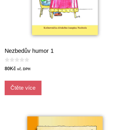
Nezbedův humor 1
0
80
Kč
vč. DPH
o
u
t
o
Čtěte více
f
5