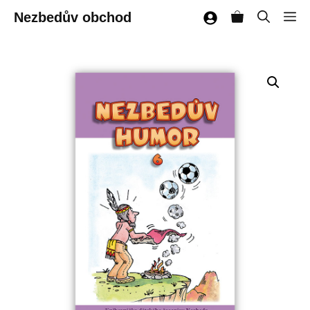
Přeskočit
Nezbedův obchod
M
na
obsah