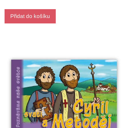
u
t
o
Přidat do košíku
f
5