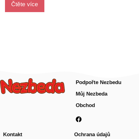
o
Čtěte více
f
5
Podpořte Nezbedu
Můj Nezbeda
Obchod
Kontakt
Ochrana údajů