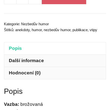
Nezbedův
humor
6
množství
Kategorie:
Nezbedův humor
Štítků:
anekdoty
,
humor
,
nezbedův humor
,
publikace
,
vtipy
Popis
Další informace
Hodnocení (0)
Popis
Vazba:
brožovaná