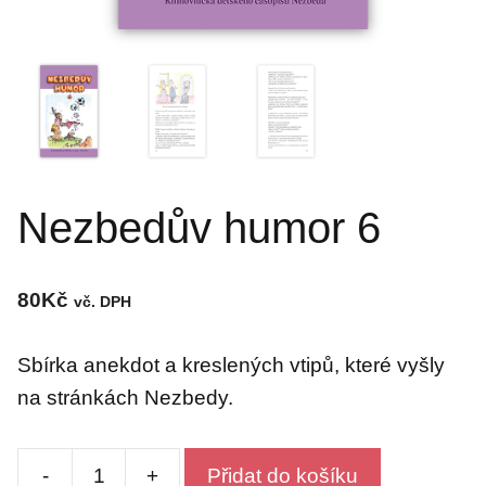
Nezbedův humor 6
80
Kč
vč. DPH
Sbírka anekdot a kreslených vtipů, které vyšly
na stránkách Nezbedy.
-
+
Přidat do košíku