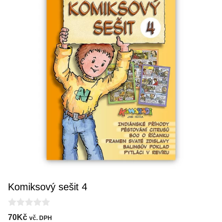
Komiksový sešit 4
0
70
Kč
vč. DPH
o