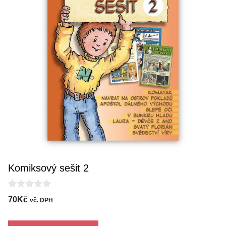
Komiksový sešit 2
0
70
Kč
vč. DPH
o
u
t