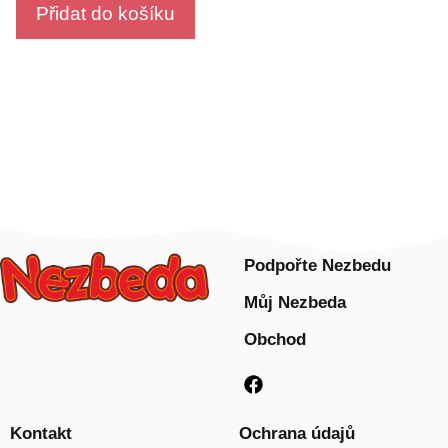
o
Přidat do košíku
f
5
Podpořte Nezbedu
Můj Nezbeda
Obchod
Kontakt
Ochrana údajů