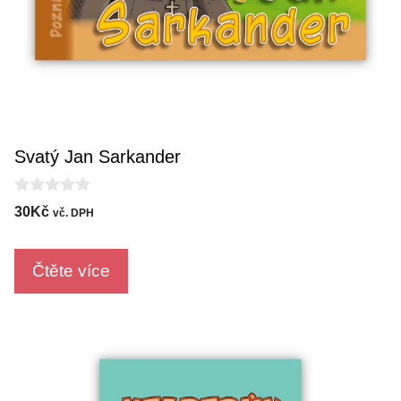
Svatý Jan Sarkander
0
30
Kč
vč. DPH
o
u
t
o
Čtěte více
f
5