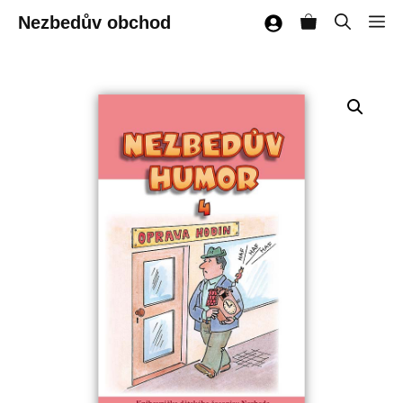
Přeskočit
Nezbedův obchod
M
na
obsah