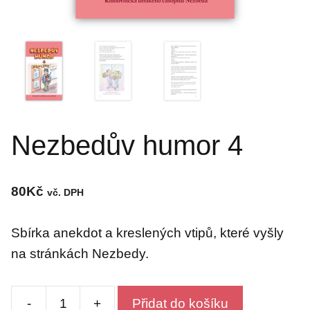
Nezbedův humor 4
80
Kč
vč. DPH
Sbírka anekdot a kreslených vtipů, které vyšly
na stránkách Nezbedy.
-
+
Přidat do košíku