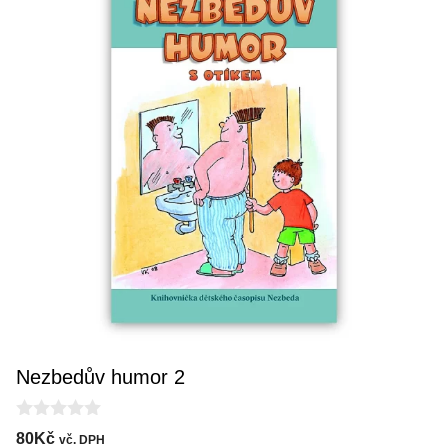
Nezbedův humor 2
0
80
Kč
vč. DPH
o