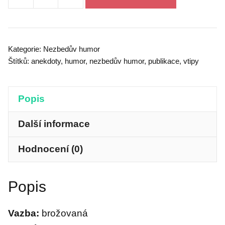
Nezbedův
humor
4
množství
Kategorie:
Nezbedův humor
Štítků:
anekdoty
,
humor
,
nezbedův humor
,
publikace
,
vtipy
Popis
Další informace
Hodnocení (0)
Popis
Vazba:
brožovaná