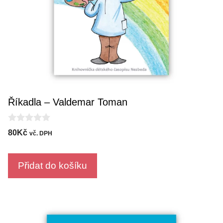
Říkadla – Valdemar Toman
0
80
Kč
vč. DPH
o
u
t
o
Přidat do košíku
f
5