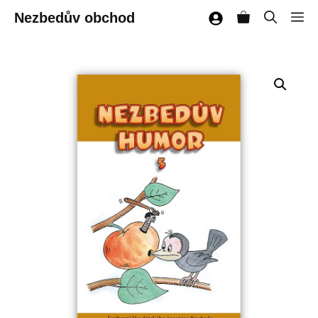
Přeskočit
Nezbedův obchod
M
na
obsah