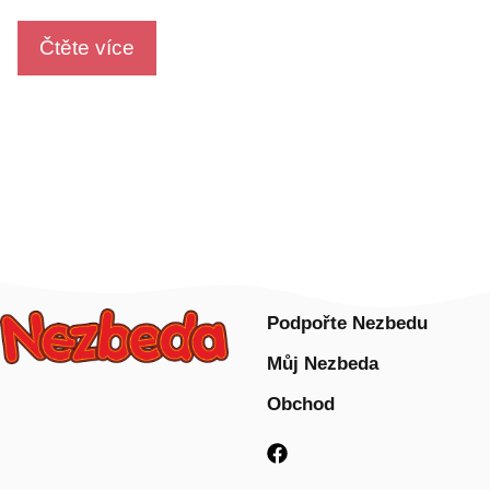
u
t
o
Čtěte více
f
5
Podpořte Nezbedu
Můj Nezbeda
Obchod