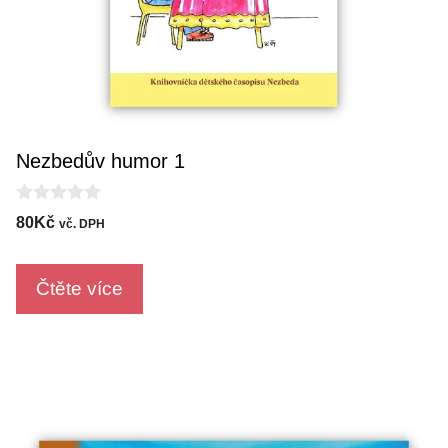
Nezbedův humor 1
0
80
Kč
vč. DPH
o
u
t
o
Čtěte více
f
5