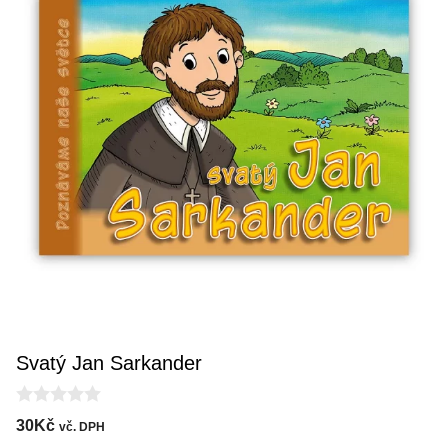
Svatý Jan Sarkander
0
30
Kč
vč. DPH
o