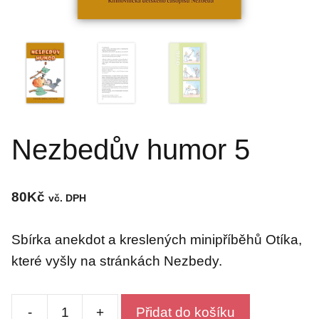
Nezbedův humor 5
80
Kč
vč. DPH
Sbírka anekdot a kreslených minipříběhů Otíka,
které vyšly na stránkách Nezbedy.
-
+
Přidat do košíku