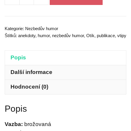
Nezbedův
humor
5
množství
Kategorie:
Nezbedův humor
Štítků:
anekdoty
,
humor
,
nezbedův humor
,
Otík
,
publikace
,
vtipy
Popis
Další informace
Hodnocení (0)
Popis
Vazba:
brožovaná