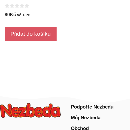
0
80
Kč
vč. DPH
o
u
t
o
Přidat do košíku
f
5
Podpořte Nezbedu
Můj Nezbeda
Obchod