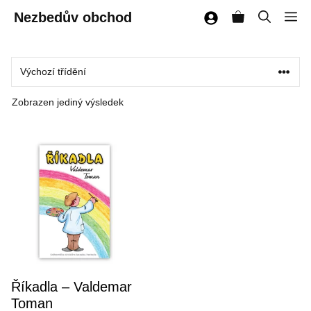
Přeskočit
Nezbedův obchod
M
na
obsah
Zobrazen jediný výsledek
Říkadla – Valdemar
Toman