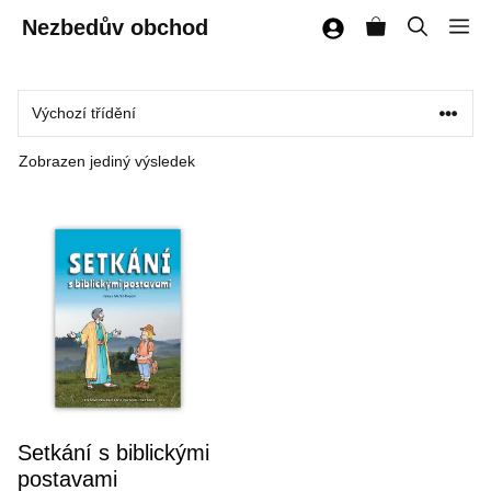
Přeskočit
Nezbedův obchod
M
na
obsah
Zobrazen jediný výsledek
Setkání s biblickými
postavami