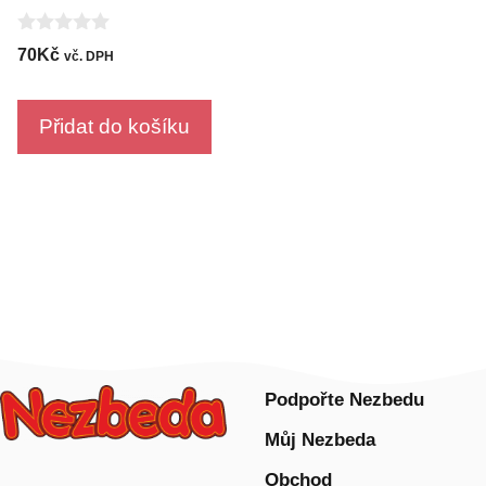
0
70
Kč
vč. DPH
o
u
t
o
Přidat do košíku
f
5
Podpořte Nezbedu
Můj Nezbeda
Obchod