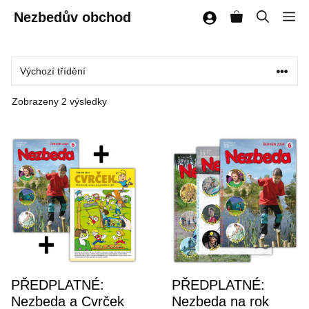
Přeskočit
Nezbedův obchod
M
na
obsah
Zobrazeny 2 výsledky
Tento
Tento
produkt
produkt
má
má
více
více
variant.
variant.
Možnosti
Možnosti
lze
lze
PŘEDPLATNÉ:
PŘEDPLATNÉ:
vybrat
vybrat
Nezbeda a Cvrček
Nezbeda na rok