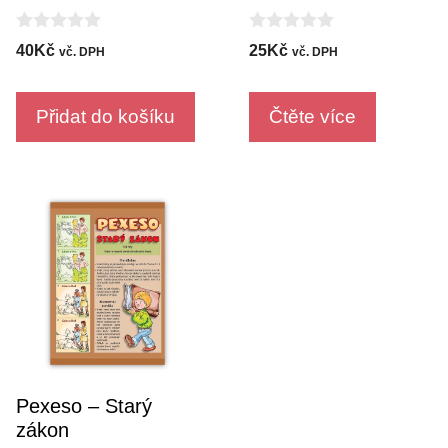
0
0
40
Kč
25
Kč
vč. DPH
vč. DPH
o
o
u
u
t
t
o
o
Přidat do košíku
Čtěte více
f
f
5
5
Pexeso – Starý
zákon