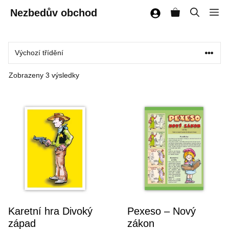
Přeskočit
Nezbedův obchod
M
na
obsah
Zobrazeny 3 výsledky
Karetní hra Divoký
Pexeso – Nový
západ
zákon